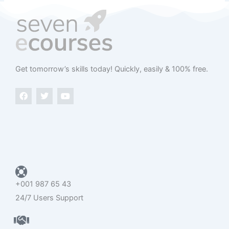
Get tomorrow’s skills today​! Quickly, easily & 100% free.
F
T
Y
a
w
o
c
i
u
e
t
t
b
t
u
o
e
b
o
r
e
k
+001 987 65 43
24/7 Users Support