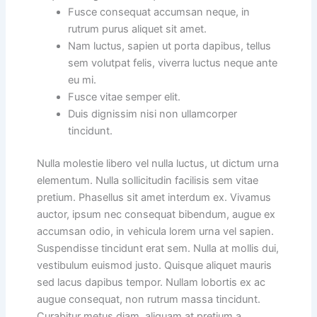
Fusce consequat accumsan neque, in
rutrum purus aliquet sit amet.
Nam luctus, sapien ut porta dapibus, tellus
sem volutpat felis, viverra luctus neque ante
eu mi.
Fusce vitae semper elit.
Duis dignissim nisi non ullamcorper
tincidunt.
Nulla molestie libero vel nulla luctus, ut dictum urna
elementum. Nulla sollicitudin facilisis sem vitae
pretium. Phasellus sit amet interdum ex. Vivamus
auctor, ipsum nec consequat bibendum, augue ex
accumsan odio, in vehicula lorem urna vel sapien.
Suspendisse tincidunt erat sem. Nulla at mollis dui,
vestibulum euismod justo. Quisque aliquet mauris
sed lacus dapibus tempor. Nullam lobortis ex ac
augue consequat, non rutrum massa tincidunt.
Curabitur metus diam, aliquam at pretium a,