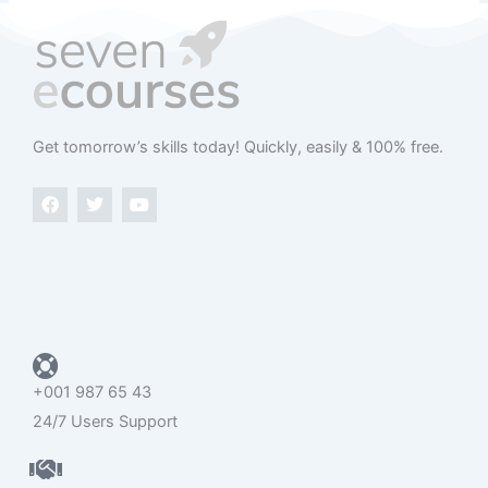
Get tomorrow’s skills today​! Quickly, easily & 100% free.
F
T
Y
a
w
o
c
i
u
e
t
t
b
t
u
o
e
b
o
r
e
k
+001 987 65 43
24/7 Users Support