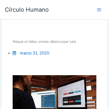
Ir
Main
Círculo Humano
al
Men
contenido
Neque ut tellus ornare ullamcorper sed
marzo 31, 2020