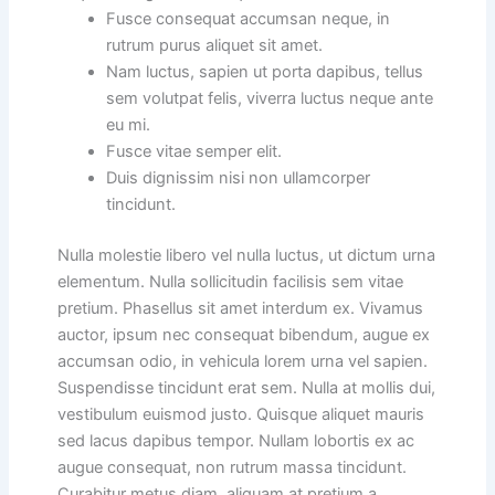
Fusce consequat accumsan neque, in
rutrum purus aliquet sit amet.
Nam luctus, sapien ut porta dapibus, tellus
sem volutpat felis, viverra luctus neque ante
eu mi.
Fusce vitae semper elit.
Duis dignissim nisi non ullamcorper
tincidunt.
Nulla molestie libero vel nulla luctus, ut dictum urna
elementum. Nulla sollicitudin facilisis sem vitae
pretium. Phasellus sit amet interdum ex. Vivamus
auctor, ipsum nec consequat bibendum, augue ex
accumsan odio, in vehicula lorem urna vel sapien.
Suspendisse tincidunt erat sem. Nulla at mollis dui,
vestibulum euismod justo. Quisque aliquet mauris
sed lacus dapibus tempor. Nullam lobortis ex ac
augue consequat, non rutrum massa tincidunt.
Curabitur metus diam, aliquam at pretium a,