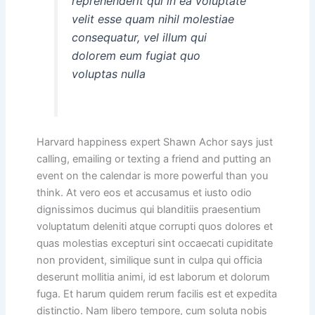
reprehenderit qui in ea voluptate
velit esse quam nihil molestiae
consequatur, vel illum qui
dolorem eum fugiat quo
voluptas nulla
Harvard happiness expert Shawn Achor says just
calling, emailing or texting a friend and putting an
event on the calendar is more powerful than you
think. At vero eos et accusamus et iusto odio
dignissimos ducimus qui blanditiis praesentium
voluptatum deleniti atque corrupti quos dolores et
quas molestias excepturi sint occaecati cupiditate
non provident, similique sunt in culpa qui officia
deserunt mollitia animi, id est laborum et dolorum
fuga. Et harum quidem rerum facilis est et expedita
distinctio. Nam libero tempore, cum soluta nobis