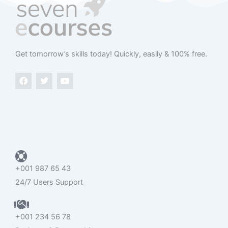
Get tomorrow’s skills today​! Quickly, easily & 100% free.
F
T
Y
a
w
o
c
i
u
e
t
t
b
t
u
o
e
b
o
r
e
k
+001 987 65 43
24/7 Users Support
+001 234 56 78